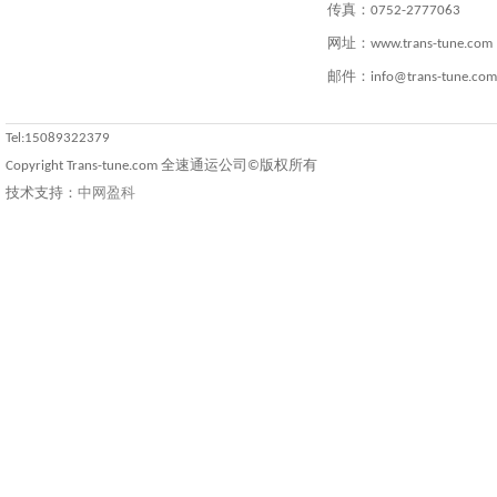
传真：0752-2777063
网址：www.trans-tune.com
邮件：info@trans-tune.com
Tel:15089322379
Copyright Trans-tune.com 全速通运公司©版权所有
技术支持：
中网盈科
中国涂料在线
中国沥青网
中网涂料
中网沥青
中国建材网
中国牛涂网
中国化工
体坛网
中国新闻网
中国资讯网
深圳资讯网
QQ资讯网
行业资讯网
合亚嗒资讯